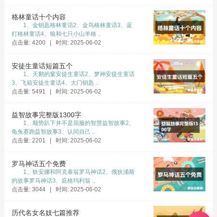
有一双形影不离的兄弟筷子，他们同时看中
格林童话十个内容
了秀气又美丽的勺子小姐。
1、金钥匙格林童话2、金鸟格林童话3、蓝
灯格林童话4、狼和七只小山羊格 ..
点击量: 4200 | 时间: 2025-06-02
筷子大哥忍不住对勺子姐姐抛媚眼，筷子小
弟忍不住想要靠近勺子小姐。
安徒生童话短篇五个
1、天鹅的窠安徒生童话2、梦神安徒生童话
3、飞箱安徒生童话4、大门钥匙 ..
大哥见了不满地说筷子弟弟道：“你看看你的
点击量: 5491 | 时间: 2025-06-02
样子，瘦了吧唧的那里能配得上勺子小姐？”
益智故事完整版1300字
1、顺势趴下并不是屈服的智慧益智故事2、
筷子的小弟弄个大红脸，生气的说：“你还说
龟兔赛跑益智故事3、认同自己 ..
点击量: 2201 | 时间: 2025-06-02
我，你看你自己和我有什么不同？你能看为什么
我不能看？”
罗马神话五个免费
1、狄安娜和阿克泰翁罗马神话2、俄狄浦斯
的故事罗马神话3、庇格玛利翁 ..
兄弟俩就这样你一言我一语的吵了起来，这
点击量: 3044 | 时间: 2025-06-02
时勺子小姐突然来到了他们面前，含情脉脉地看
着他们，筷子兄弟一阵喜悦，刚要张口问她是看
历代名女名妓七篇推荐