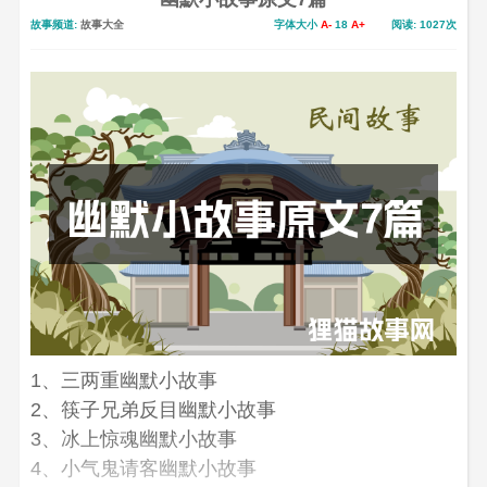
故事频道:
故事大全
字体大小
A-
18
A+
阅读: 1027次
1、三两重幽默小故事
2、筷子兄弟反目幽默小故事
3、冰上惊魂幽默小故事
4、小气鬼请客幽默小故事