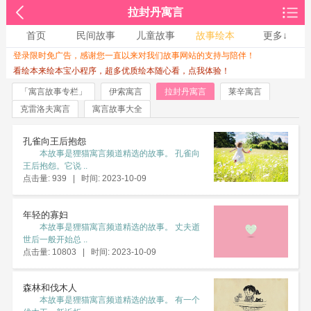
拉封丹寓言
首页
民间故事
儿童故事
故事绘本
更多↓
登录限时免广告，感谢您一直以来对我们故事网站的支持与陪伴！
收起↑
看绘本来绘本宝小程序，超多优质绘本随心看，点我体验！
「寓言故事专栏」
伊索寓言
拉封丹寓言
莱辛寓言
克雷洛夫寓言
寓言故事大全
孔雀向王后抱怨
本故事是狸猫寓言频道精选的故事。 孔雀向
王后抱怨。它说 ..
点击量: 939 | 时间: 2023-10-09
年轻的寡妇
本故事是狸猫寓言频道精选的故事。 丈夫逝
世后一般开始总 ..
点击量: 10803 | 时间: 2023-10-09
森林和伐木人
本故事是狸猫寓言频道精选的故事。 有一个