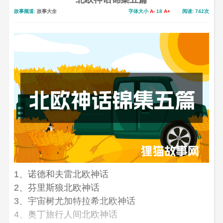
故事频道:
故事大全
字体大小
A-
18
A+
阅读: 742次
1、诺德和夫雷北欧神话
2、芬里斯狼北欧神话
3、宇宙树尤加特拉希北欧神话
4、奥丁旅行人间北欧神话