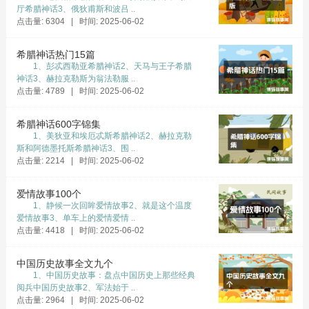
厅希腊神话3、俄狄甫斯和波吕 ..
点击量: 6304 | 时间: 2025-06-02
希腊神话热门15篇
1、彭忒西勒亚希腊神话2、天马与王子希腊
神话3、赫拉克勒斯为翁法勒服 ..
点击量: 4789 | 时间: 2025-06-02
希腊神话600字锦集
亚萨众神看到这个野性的女巨人，不知是因为
1、美狄亚和埃厄忒斯希腊神话2、赫拉克勒
斯和阿德墨托斯希腊神话3、围 ..
恐惧还是不屑与她一斗，非常客气地接待了她，
点击量: 2214 | 时间: 2025-06-02
并且想方设法地平息她的怒气，求得她与亚萨神
之间的和解。在众神说尽好话以后，丝各蒂最后
爱情故事100个
1、静候一次回眸爱情故事2、就是这个温度
同意不再向亚萨神们寻杀父之仇了，但条件是要
爱情故事3、单车上的爱情爱情 ..
让她挑选一位亚萨神作为丈夫。另外，亚萨神也
点击量: 4418 | 时间: 2025-06-02
要有能力让她大笑一次。为了不让她拣肥挑瘦，
中国历史故事全文九个
众神只答应让她根据众神的双脚来选择，而身体
1、中国历史故事：盘点中国历史上那些经典
的其他部分则都严密地遮盖起来。
阅兵中国历史故事2、军法始于 ..
点击量: 2964 | 时间: 2025-06-02
女巨人丝各蒂早就耳闻亚萨园里的王子巴尔德