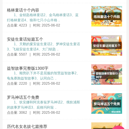
尔英俊无比而且性情温良，便有意趁此机会把人
格林童话十个内容
人都交口称赞的巴尔德尔选来当自己的丈夫。当
1、金钥匙格林童话2、金鸟格林童话3、蓝
她仔细观察众神露出的双脚时，发现其中有一双
灯格林童话4、狼和七只小山羊格 ..
点击量: 4223 | 时间: 2025-06-02
脚异乎寻常地漂亮，皮肤洁白无瑕。丝各蒂断定
只有巴尔德尔才会有这么一双漂亮的脚，因而高
安徒生童话短篇五个
叫起来：“就选这一个！”
1、天鹅的窠安徒生童话2、梦神安徒生童话
3、飞箱安徒生童话4、大门钥匙 ..
被选中的恰恰不是巴尔德尔，而是来自华纳神
点击量: 5507 | 时间: 2025-06-02
族的诺德。因为诺德是司海洋与港口的神，他的
居处又在海边，所以长年累月，他的双脚被海浪
益智故事完整版1300字
1、顺势趴下并不是屈服的智慧益智故事2、
冲洗得无比洁白和美丽。这样，诺德就和丝各蒂
龟兔赛跑益智故事3、认同自己 ..
交接了秦晋之好。
点击量: 2220 | 时间: 2025-06-02
选出了丈夫，亚萨神还得设法让丝各蒂大笑一
罗马神话五个免费
次。这时候，洛奇自然而然地越众而出，施展他
1、狄安娜和阿克泰翁罗马神话2、俄狄浦斯
的邪门本领了。洛奇把一头山羊牵到了大庭广众
的故事罗马神话3、庇格玛利翁 ..
点击量: 3062 | 时间: 2025-06-02
之下，用绳子一端系住山羊的胡子，另一端栓住
他自己的生殖器，两相拔河。拔河的结果是洛奇
历代名女名妓七篇推荐