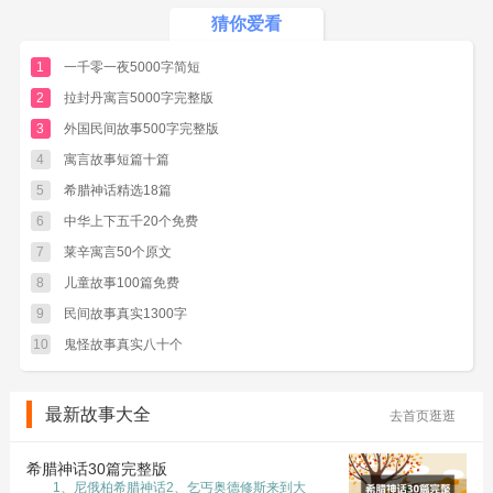
是一位掌管海洋、渔业和港口的神祗，而且是风
猜你爱看
暴、海浪和火焰的统治者。以航海和渔业为生的
1
一千零一夜5000字简短
人类因此也格外崇拜诺德，出海之前总是虔诚地
2
拉封丹寓言5000字完整版
向他祈祷，而诺德也以富有和慷慨著称，向他求
助的人们经常能得到出乎意料的丰厚赏赐。
3
外国民间故事500字完整版
在巨人塞亚西企图劫掠亚萨园的青春女神和青
4
寓言故事短篇十篇
春苹果，反而被亚萨神群起诛杀后，塞亚西的女
5
希腊神话精选18篇
儿丝各蒂前来亚萨园挑衅寻仇。丝各蒂是和塞亚
6
中华上下五千20个免费
西一起住在山上的巨人，她年轻力壮，经常踏着
7
莱辛寓言50个原文
雪靴在深山老林里射杀凶猛的野兽。当她来到亚
8
儿童故事100篇免费
萨园的时候，头戴金盔身穿锁子甲，手持长矛弓
9
民间故事真实1300字
箭，完全是一副拚命的样子。
10
鬼怪故事真实八十个
最新故事大全
去首页逛逛
希腊神话30篇完整版
1、尼俄柏希腊神话2、乞丐奥德修斯来到大