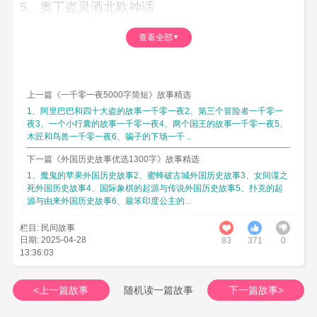
5、奥丁盗灵酒北欧神话
点击显示更多(5)
查看全部
第1篇、诺德和夫雷
成长为华纳海姆的华纳神，
上一篇《一千零一夜5000字简短》故事精选
1、阿里巴巴和四十大盗的故事一千零一夜2、第三个冒险者一千零一
他作为人质来到了众神之中；
夜3、一个小行囊的故事一千零一夜4、两个国王的故事一千零一夜5、
在时代的浩劫之后，他将回到，
木匠和鸟兽一千零一夜6、骗子的下场一千 ..
智慧有力的华纳神之家。
下一篇《外国历史故事优选1300字》故事精选
——《瓦夫塞鲁德尼尔之歌》
1、魔鬼的苹果外国历史故事2、蜜蜂破古城外国历史故事3、女间谍之
死外国历史故事4、国际象棋的起源与传说外国历史故事5、扑克的起
华纳神族作为人质送来亚萨园的诺德、夫雷和
源与由来外国历史故事6、最笨印度公主的 ..
芙蕾雅是最杰出的三位华纳神，他们来到亚萨园
栏目: 民间故事
后，也充分表现出了巨大的智慧和能力，因而成
日期: 2025-04-28
83
371
0
了亚萨神中的重要成员。诺德和夫雷很快成了举
13:36:03
足轻重的众神的首领，芙蕾雅也成了女神中能与
芙莉格相提并论的重要角色，地位极其崇高。
<上一篇故事
随机读一篇故事
下一篇故事>
无论是在华纳海姆还是来到了亚萨园，诺德都