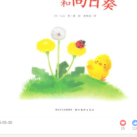
-05-30
26
11