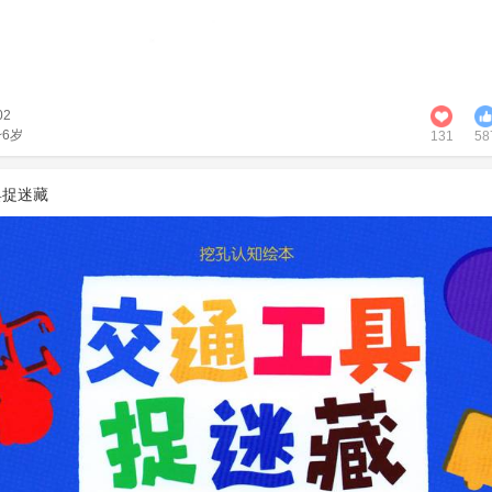
02
~6岁
131
58
具捉迷藏