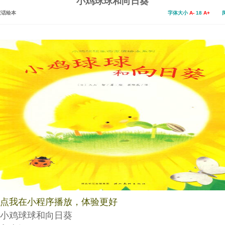
小鸡球球和向日葵
童话绘本
字体大小
A-
18
A+
阅读:
点我在小程序播放，体验更好
小鸡球球和向日葵