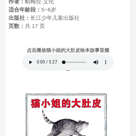
作者：
帕梅拉·艾伦
适合年龄段：
5~6岁
出版社：
长江少年儿童出版社
页数：
共 17 页
点击播放猫小姐的大肚皮绘本故事音频