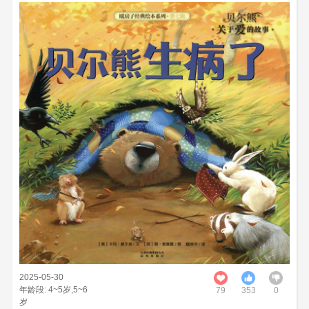
绘本是发达国家家庭首选的儿童读物，国际公认"绘本是最适
合幼儿阅读的图书"。本站提供猫小姐的大肚皮绘本在线阅读与
绘本猫小姐的大肚皮下载ppt格式，其中包含共 17 页完整高清
图片，只为让更多的孩子从绘本中学习知识看世界，更多故事绘
本就上狸猫故事网。
2025-05-30
年龄段: 4~5岁,5~6
79
353
0
岁