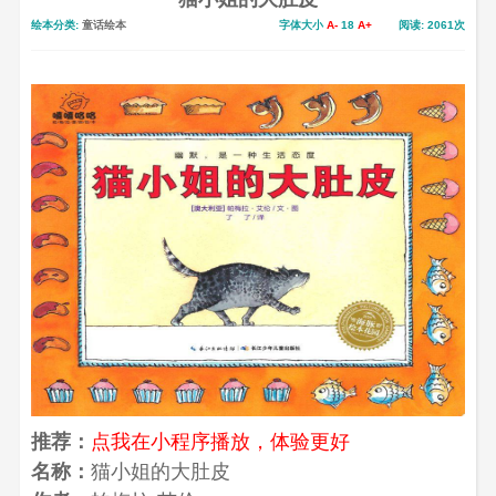
绘本分类:
童话绘本
字体大小
A-
18
A+
阅读: 2061次
推荐：
点我在小程序播放，体验更好
名称：
猫小姐的大肚皮