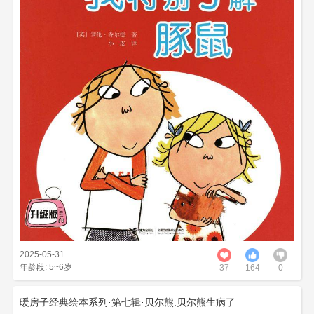
2025-05-31
年龄段: 5~6岁
37
164
0
猫小姐的大肚皮绘本故事适合5~6岁年龄段的小读者阅读，本
书共有 17 页。出版社为长江少年儿童出版社，绘本作者帕梅拉
暖房子经典绘本系列·第七辑·贝尔熊:贝尔熊生病了
·艾伦是一位优秀的作家，深受5~6岁小读者们的喜爱。